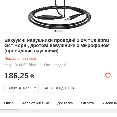
Вакуумні навушники проводні 1.2м "Celebrat
G4" Чорні, дротові навушники з мікрофоном
(проводные наушники)
Немає в наявності
Код: 1010099-Black
Опт і роздріб
186,25
₴
148,85 ₴
від 5 шт.
148,70 ₴
від 10 шт.
Опис
Характеристики
Доставка
Оплата
Умови п