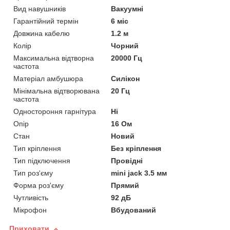
Вид навушників
Вакуумні
Гарантійний термін
6 міс
Довжина кабелю
1.2 м
Колір
Чорний
Максимальна відтворна
20000 Гц
частота
Матеріал амбушюра
Силікон
Мінімальна відтворювана
20 Гц
частота
Одностороння гарнітура
Ні
Опір
16 Ом
Стан
Новий
Тип кріплення
Без кріплення
Тип підключення
Провідні
Тип роз'єму
mini jack 3.5 мм
Форма роз'єму
Прямий
Чутливість
92 дБ
Мікрофон
Вбудований
Приховати