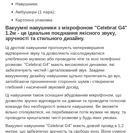
Навушники;
Амбушюри (1 пара);
Картонна упаковка.
Вакуумні навушники з мікрофоном "Celebrat G4"
1.2м - це ідеальне поєднання якісного звуку,
зручності та стильного дизайну.
Ці дротові навушники пропонують неперевершене
відтворення звуку та дозволяють насолоджуватися
улюбленою музикою або проводити чіткі та ясні телефонні
розмови. "Celebrat G4" мають високоякісні динаміки, які
забезпечують чистий і деталізований звук. Завдяки
вакуумному дизайну навушники щільно прилягають до вух,
запобігаючи проникненню сторонніх шумів і створюючи
глибокий і насичений звуковий досвід.
Ці навушники також оснащені вбудованим мікрофоном, що
дозволяє зручно відповідати на дзвінки та проводити голосові
команди без необхідності знімати навушники. Ви зможете
вільно спілкуватися, не перебиваючи потік музики чи звуку, та
проводити кришталево чисті розмови у будь-яких умовах.
Вакуумні навушники "Celebrat G4" мають довгий провід в 1,2
метри, що забезпечує зручність та свободу руху. Вони сумісні