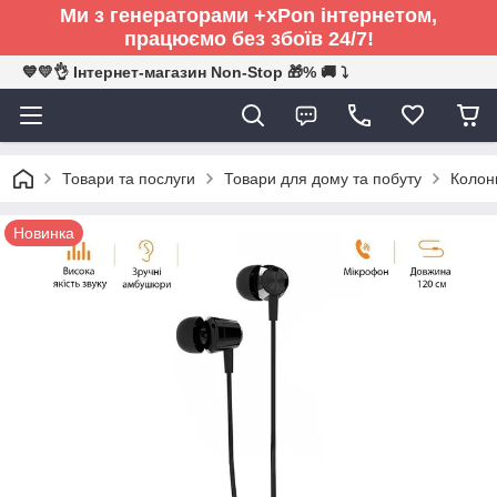
Ми з генераторами +xPon інтернетом,
працюємо без збоїв 24/7!
💙💛👌 Інтернет-магазин Non-Stop 🎁% 🚚 ⤵
Товари та послуги
Товари для дому та побуту
Колонк
Новинка