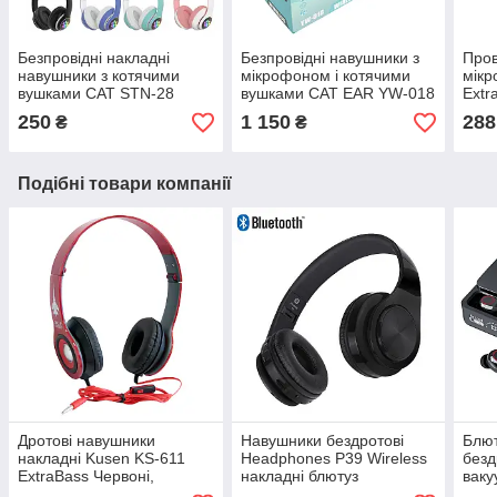
Безпровідні накладні
Безпровідні навушники з
Пров
навушники з котячими
мікрофоном і котячими
мікр
вушками CAT STN-28
вушками CAT EAR YW-018
Extr
Bluetooth гарнітура з
безпровідна гарнітура
наву
250
1 150
288
₴
₴
мікрофоном (Фіолетовий)
(Зелений)
комп
Подібні товари компанії
Дротові навушники
Навушники бездротові
Блют
накладні Kusen KS-611
Headphones P39 Wireless
безд
ExtraBass Червоні,
накладні блютуз
ваку
навушники з мікрофоном
навушники - Bluetooth
мік