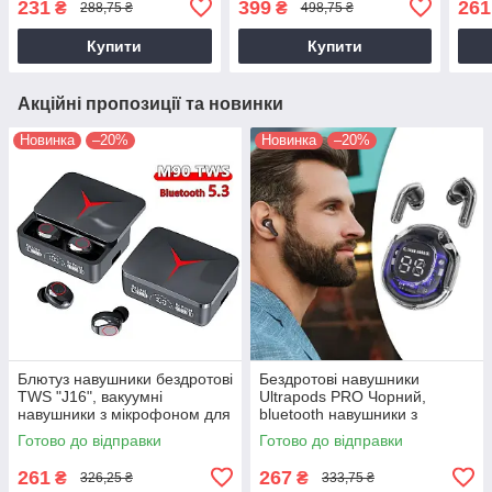
231
399
261
₴
₴
288,75 ₴
498,75 ₴
(проводные наушники)
гарнітура з мікрофоном
теле
Купити
Купити
Акційні пропозиції та новинки
Новинка
–20%
Новинка
–20%
Блютуз навушники бездротові
Бездротові навушники
TWS "J16", вакуумні
Ultrapods PRO Чорний,
навушники з мікрофоном для
bluetooth навушники з
телефону та кейсом Чорні
мікрофоном для телефону,
Готово до відправки
Готово до відправки
гарнітура
261
267
₴
₴
326,25 ₴
333,75 ₴