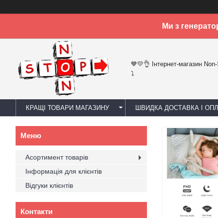
Ми з генерато
💙💛👌 Інтернет-магазин Non
⤵
КРАЩІ ТОВАРИ МАГАЗИНУ
ШВИДКА ДОСТАВКА І ОП
Асортимент товарів
Інформація для клієнтів
Відгуки клієнтів
Контакти