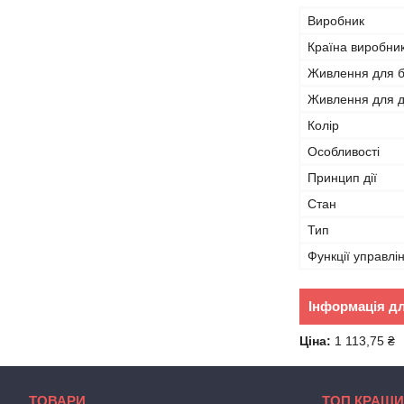
Виробник
Країна виробни
Живлення для ба
Живлення для д
Колір
Особливості
Принцип дії
Стан
Тип
Функції управлі
Інформація д
Ціна:
1 113,75 ₴
ТОВАРИ
ТОП КРАЩИ