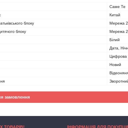
Саме Те
к
Китай
тьківського блоку
Мережа 
итячого блоку
Мережа 
Білий
Дата, Ніч
Цифрова
Новий
Відеонян
ння
Зворотний
ля замовлення
Х ТОВАРІВ!
ІНФОРМАЦІЯ ДЛЯ ПОКУПЦІ