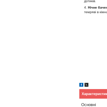
дотиків.
Нічне баче
темряві в кімн
Характеристи
Основні