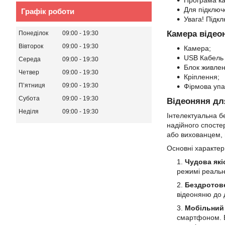
Програма ка
Для підключе
Графік роботи
Увага! Підк
Камера відео
Понеділок
09:00
19:30
Вівторок
09:00
19:30
Камера;
USB Кабель
Середа
09:00
19:30
Блок живлен
Четвер
09:00
19:30
Кріплення;
Пʼятниця
09:00
19:30
Фірмова упа
Субота
09:00
19:30
Відеоняня дл
Неділя
09:00
19:30
Інтелектуальна б
надійного спосте
або вихованцем, 
Основні характер
Чудова які
режимі реальн
Бездротове
відеоняню до 
Мобільний 
смартфоном. В