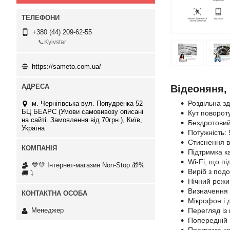
+380 (44) 209-62-55
📞Kyivstar
https://sameto.com.ua/
Відеоняня,
Роздільна з
м. Чернігівська вул. Попудренка 52
БЦ БЕАРС (Умови самовивозу описані
Кут повороту
на сайті. Замовлення від 70грн.), Київ,
Бездротовий 
Україна
Потужність: 
Стиснення в
Підтримка к
Wi-Fi, що пі
💙💛 Інтернет-магазин Non-Stop 🎁%
Виріб з подо
🚚 ⤵
Нічний режи
Визначення 
Мікрофон і д
Перегляд із 
Менеджер
Попередній 