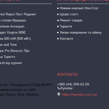
Новини компанії Нон-Стоп
est Reject Пест Реджект
Цікаві статті
 голови Мурашка
Ремонт товарів
ропіння Антихрап
Гарантія
арат Xingma 909Е
Умови повернення та обміну
зка 500 mW (500 мВт)
Контакти
ax and Tone
gus Pro Вальгус Про
ка Торетто
сіб від куріння
+380 (44) 209-62-55
ька вул. Попудренка 52 БЦ БЕАРС
📞Kyivstar
ивозу описані на сайті.
д 70грн.), Київ, Україна
https://sameto.com.ua/