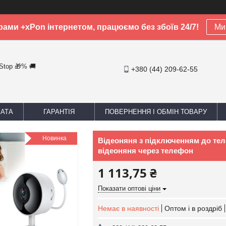
рами +xPon інтернетом, працюємо без збоїв 24/7!
Ми 
-Stop 🎁% 🚚
+380 (44) 209-62-55
ЛАТА
ГАРАНТІЯ
ПОВЕРНЕННЯ І ОБМІН ТОВАРУ
Новинка
Відеоняня з підключенням до тел
відеоняня через телефон
1 113,75 ₴
Показати оптові ціни
Немає в наявності
Оптом і в роздріб