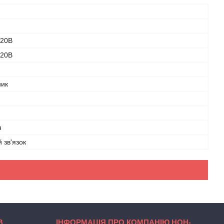
220В
220В
ник
я
 зв'язок
В
ІНФОРМАЦІЯ ПРО КОМПАНІЮ НОН-