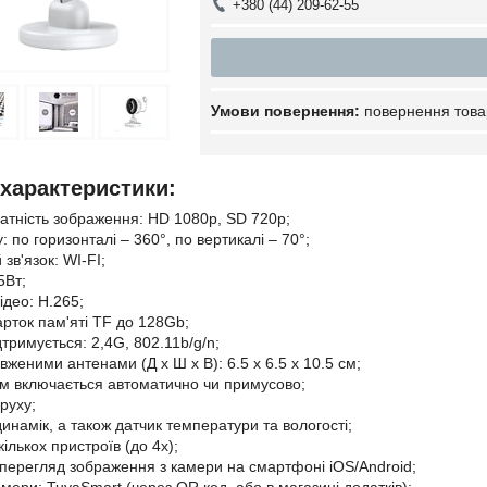
+380 (44) 209-62-55
повернення това
 характеристики:
датність зображення: HD 1080p, SD 720p;
: по горизонталі – 360°, по вертикалі – 70°;
зв'язок: WI-FI;
5Вт;
ідео: H.265;
арток пам'яті TF до 128Gb;
дтримується: 2,4G, 802.11b/g/n;
вженими антенами (Д x Ш x В): 6.5 x 6.5 x 10.5 см;
м включається автоматично чи примусово;
руху;
инамік, а також датчик температури та вологості;
кількох пристроїв (до 4х);
перегляд зображення з камери на смартфоні iOS/Android;