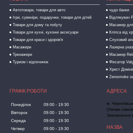
Автотовари, товари для авто
чудо банки
Ігри, сувеніри, подарунки, товари для дітей
Відлякувач P
Товари для дому та побуту
Масажер для
Товари для кухні, кухонні аксесуари
Кліпса від х
Товари для краси і здоров'я
Слуховий ап
Масажери
Лазерна ука
Тренажери
Масажер Rel
Туризм і відпочинок
Фіксатор Val
Хрест Доміні
Zerosmoke за
ГРАФІК РОБОТИ
м. Чернігівс
Понеділок
09:00
19:30
(Умови самов
Вівторок
09:00
19:30
Замовлення ві
Середа
09:00
19:30
Четвер
09:00
19:30