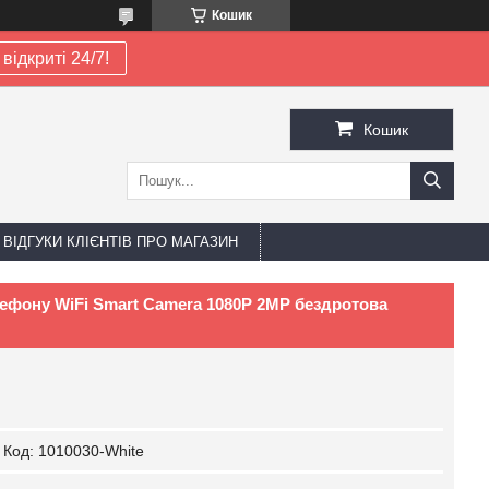
Кошик
відкриті 24/7!
Кошик
ВІДГУКИ КЛІЄНТІВ ПРО МАГАЗИН
ефону WiFi Smart Camera 1080P 2MP бездротова
Код:
1010030-White