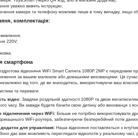
мери: TuyaSmart (через QR код, або в магазині додатків);
ння уважно вивчіть інструкцію;
лючення камери та телефону можливе лише в тому випадку, якщо об
няня, комплектація:
 живлення;
ня 220V;
ковка.
я смартфона
ездротова відеоняня WiFi Smart Camera 1080P 2MP є передовим пр
реження за вашим малюком або домашніми вихованцями. Ця сучасна
незалежно від того, де ви знаходитесь, використовуючи ваш власн
истики та переваги:
сть відео
: Завдяки роздільній здатності 1080P та двом мегапікселям
ого часу. Ви завжди будете бачити свою дитину або вихованця з ясн
 підключення через WiFi:
Більше не потрібно використовувати дро
домашнього WiFi-роутера, забезпечуючи безперебійний потік дани
додаток для управління:
Наша відеоняня поставляється з інтуїт
оно дає вам можливість переглядати відеопотік у реальному часі, ро