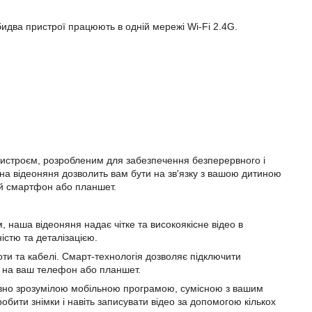
идва пристрої працюють в одній мережі Wi-Fi 2.4G.
истроєм, розробленим для забезпечення безперервного і
 відеоняня дозволить вам бути на зв'язку з вашою дитиною
ий смартфон або планшет.
, наша відеоняня надає чітке та високоякісне відео в
істю та деталізацією.
ти та кабелі. Смарт-технологія дозволяє підключити
х на ваш телефон або планшет.
ивно зрозумілою мобільною програмою, сумісною з вашим
бити знімки і навіть записувати відео за допомогою кількох