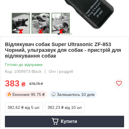
Відлякувач собак Super Ultrasonic ZF-853
Чорний, ультразвук для собак - пристрій для
відлякування собак
Готово до відправки
Код: 1009973-Black
Опт і роздріб
383
₴
478,75 ₴
Економія
95.75 ₴
Залишилось
10 днів
382,62 ₴
від 5 шт.
382,23 ₴
від 10 шт.
Купити