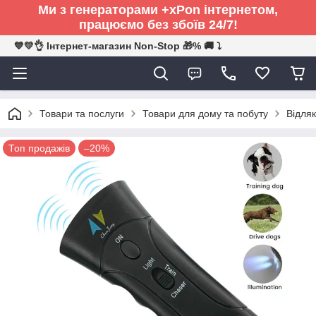
Ми з генераторами +xPon інтернетом,
працюємо без збоїв 24/7!
💙💛👌 Інтернет-магазин Non-Stop 🎁% 🚚 ⤵
Товари та послуги
Товари для дому та побуту
Відляк
Топ продажів
–20%