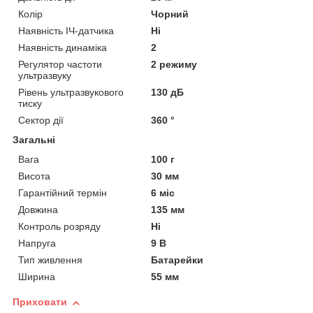
Колір
Чорний
Наявність ІЧ-датчика
Ні
Наявність динаміка
2
Регулятор частоти
2 режиму
ультразвуку
Рівень ультразвукового
130 дБ
тиску
Сектор дії
360 °
Загальні
Вага
100 г
Висота
30 мм
Гарантійний термін
6 міс
Довжина
135 мм
Контроль розряду
Ні
Напруга
9 В
Тип живлення
Батарейки
Ширина
55 мм
Приховати