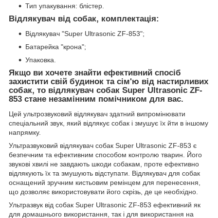
Тип упакування: блістер.
Відлякувач від собак, комплектація:
Відлякувач "Super Ultrasonic ZF-853";
Батарейка "крона";
Упаковка.
Якщо ви хочете знайти ефективний спосіб
захистити свій будинок та сім'ю від настирливих
собак, то відлякувач собак Super Ultrasonic ZF-
853 стане незамінним помічником для вас.
Цей ультрозвуковий відлякувач здатний випромінювати
спеціальний звук, який відлякує собак і змушує їх йти в іншому
напрямку.
Ультразвуковий відлякувач собак Super Ultrasonic ZF-853 є
безпечним та ефективним способом контролю тварин. Його
звукові хвилі не завдають шкоди собакам, проте ефективно
відлякують їх та змушують відступати. Відлякувач для собак
оснащений зручним кистьовим ремінцем для перенесення,
що дозволяє використовувати його скрізь, де це необхідно.
Ультразвук від собак Super Ultrasonic ZF-853 ефективний як
для домашнього використання, так і для використання на