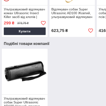
Ультразвуковий відлякувач
Відлякувач собак Super
Ульт
комах Ultrasonic Insect
Ultrasonic AD100 Жовтий,
соба
Killer засіб від клопів |
ультразвуковий відлякувач
псів
отпугиватель комаров
котів, собак
соба
299
₴
373,75 ₴
623,75
416
₴
Купити
Подібні товари компанії
Ультразвуковий відлякувач
собак Super Ultrasonic
AD100 Чорний, прилад