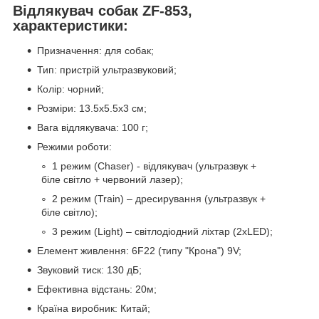
Відлякувач собак ZF-853,
характеристики:
Призначення: для собак;
Тип: пристрій ультразвуковий;
Колір: чорний;
Розміри: 13.5х5.5х3 см;
Вага відлякувача: 100 г;
Режими роботи:
1 режим (Chaser) - відлякувач (ультразвук +
біле світло + червоний лазер);
2 режим (Train) – дресирування (ультразвук +
біле світло);
3 режим (Light) – світлодіодний ліхтар (2хLED);
Елемент живлення: 6F22 (типу "Крона") 9V;
Звуковий тиск: 130 дБ;
Ефективна відстань: 20м;
Країна виробник: Китай;