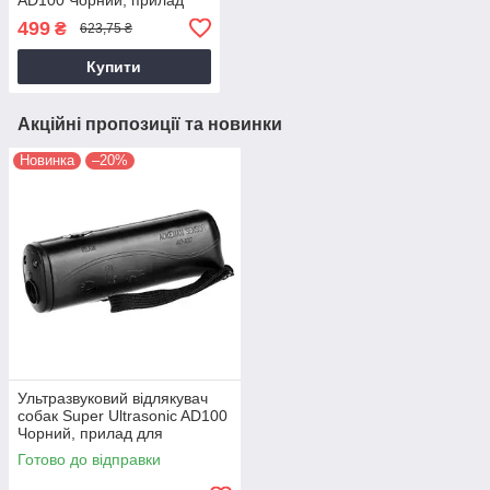
для відлякування собак
499
₴
623,75 ₴
Купити
Акційні пропозиції та новинки
Новинка
–20%
Ультразвуковий відлякувач
собак Super Ultrasonic AD100
Чорний, прилад для
відлякування собак
Готово до відправки