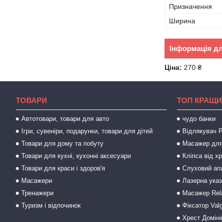
Призначення
Ширина
Інформація д
Ціна:
270 ₴
ТОВАРИ
ТОП КРАЩИ
Автотовари, товари для авто
чудо банки
Ігри, сувеніри, подарунки, товари для дітей
Відлякувач P
Товари для дому та побуту
Масажер для
Товари для кухні, кухонні аксесуари
Кліпса від х
Товари для краси і здоров'я
Слуховий ап
Масажери
Лазерна ука
Тренажери
Масажер Rel
Туризм і відпочинок
Фіксатор Val
Хрест Доміні