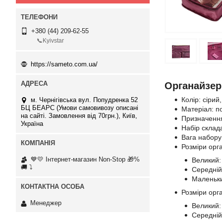
+380 (44) 209-62-55
📞Kyivstar
https://sameto.com.ua/
Органайзер
Колір: сірий
м. Чернігівська вул. Попудренка 52
БЦ БЕАРС (Умови самовивозу описані
Матеріал: п
на сайті. Замовлення від 70грн.), Київ,
Призначення:
Україна
Набір склада
Вага набору:
Розміри орга
💙💛 Інтернет-магазин Non-Stop 🎁%
Великий:
🚚 ⤵
Середній
Маленьки
Розміри орга
Менеджер
Великий:
Середній