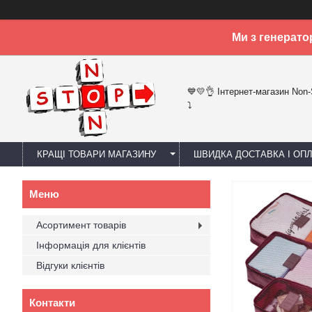
Ми з генерато
💙💛👌 Інтернет-магазин Non
⤵
КРАЩІ ТОВАРИ МАГАЗИНУ
ШВИДКА ДОСТАВКА І ОП
Асортимент товарів
Інформація для клієнтів
Відгуки клієнтів
Контакти