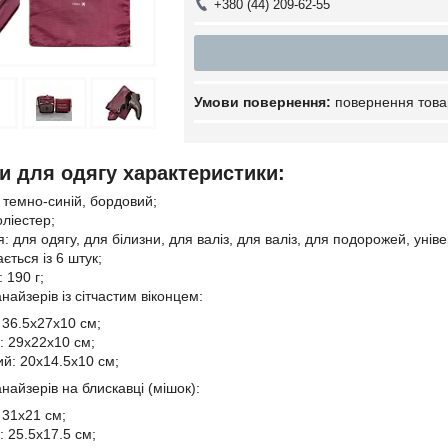
+380 (44) 209-62-55
повернення това
и для одягу характеристики:
, темно-синій, бордовий;
оліестер;
 для одягу, для білизни, для валіз, для валіз, для подорожей, уніве
ється із 6 штук;
 190 г;
найзерів із сітчастим віконцем:
 36.5х27х10 см;
: 29х22х10 см;
й: 20х14.5х10 см;
найзерів на блискавці (мішок):
 31х21 см;
: 25.5х17.5 см;