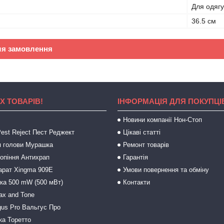
Для одягу
36.5 см
ля замовлення
Х ТОВАРІВ!
ІНФОРМАЦІЯ ДЛЯ ПОКУПЦІ
Новини компанії Нон-Стоп
est Reject Пест Реджект
Цікаві статті
 голови Мурашка
Ремонт товарів
ропіння Антихрап
Гарантія
арат Xingma 909Е
Умови повернення та обміну
зка 500 mW (500 мВт)
Контакти
ax and Tone
gus Pro Вальгус Про
ка Торетто