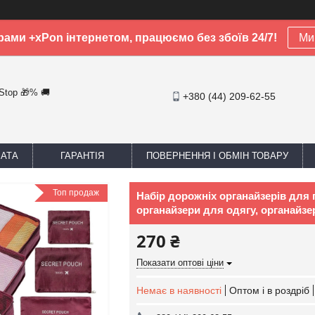
рами +xPon інтернетом, працюємо без збоїв 24/7!
Ми 
-Stop 🎁% 🚚
+380 (44) 209-62-55
ЛАТА
ГАРАНТІЯ
ПОВЕРНЕННЯ І ОБМІН ТОВАРУ
Топ продаж
Набір дорожніх органайзерів для п
органайзери для одягу, органайзе
270 ₴
Показати оптові ціни
Немає в наявності
Оптом і в роздріб