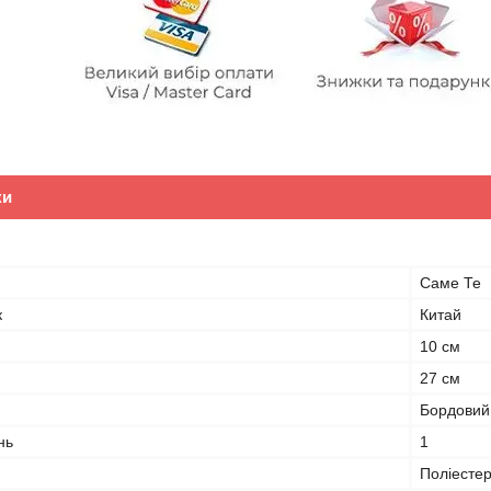
ки
Саме Те
к
Китай
10 см
27 см
Бордовий
нь
1
Поліесте