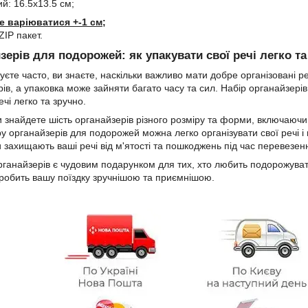
й: 16.5х13.5 см;
е варіюватися +-1 см;
ZIP пакет.
зерів для подорожей: як упакувати свої речі легко та
те часто, ви знаєте, наскільки важливо мати добре організовані ре
рів, а упаковка може зайняти багато часу та сил. Набір органайзері
ечі легко та зручно.
и знайдете шість органайзерів різного розміру та форми, включаючи
 органайзерів для подорожей можна легко організувати свої речі і 
 захищають ваші речі від м'ятості та пошкоджень під час перевезен
рганайзерів є чудовим подарунком для тих, хто любить подорожувати
зробить вашу поїздку зручнішою та приємнішою.