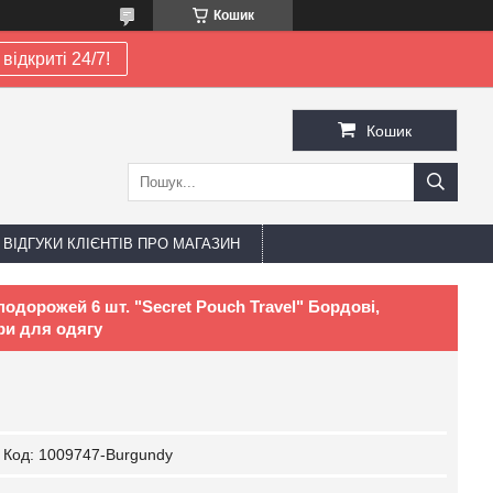
Кошик
відкриті 24/7!
Кошик
ВІДГУКИ КЛІЄНТІВ ПРО МАГАЗИН
одорожей 6 шт. "Secret Pouch Travel" Бордові,
ри для одягу
Код:
1009747-Burgundy