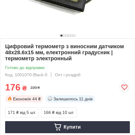
Цифровий термометр з виносним датчиком
48x28.6x15 мм, електронний градусник |
термометр электронный
Готово до відправки
Код: 1001070-Black-0
Опт і роздріб
176
₴
220 ₴
Економія
44 ₴
Залишилось
11 днів
171 ₴
від 5 шт.
166 ₴
від 10 шт.
Купити