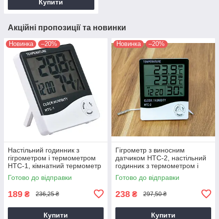
Купити
Акційні пропозиції та новинки
Новинка
–20%
Новинка
–20%
Настільний годинник з
Гігрометр з виносним
гігрометром і термометром
датчиком HTC-2, настільний
HTC-1, кімнатний термометр
годинник з термометром і
з вологістю | термометр с
гігрометром | гигрометр
Готово до відправки
Готово до відправки
189
238
₴
₴
236,25 ₴
297,50 ₴
Купити
Купити