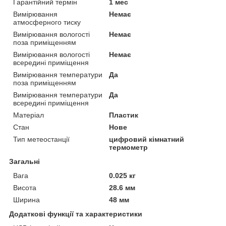
Гарантійний термін
1 мес
Вимірювання
Немає
атмосферного тиску
Вимірювання вологості
Немає
поза приміщенням
Вимірювання вологості
Немає
всередині приміщення
Вимірювання температури
Да
поза приміщенням
Вимірювання температури
Да
всередині приміщення
Матеріал
Пластик
Стан
Нове
Тип метеостанції
цифровий кімнатний
термометр
Загальні
Вага
0.025 кг
Висота
28.6 мм
Ширина
48 мм
Додаткові функції та характеристики