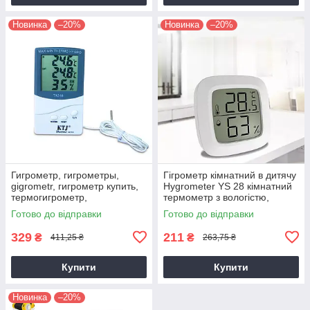
Новинка
–20%
Новинка
–20%
Гигрометр, гигрометры,
Гігрометр кімнатний в дитячу
gigrometr, гигрометр купить,
Hygrometer YS 28 кімнатний
термогигрометр,
термометр з вологістю,
термогигрометры, купить
термогігрометр дитячий
Готово до відправки
Готово до відправки
гигрометр,
329
211
₴
₴
411,25 ₴
263,75 ₴
Купити
Купити
Новинка
–20%