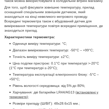
також можна використовувати в холодильній вітрині магазину.
Для того, щоб фіксувати зовнішню температуру, прилад
оснащений спеціальним зовнішнім датчиком, який
знаходиться на кінці невеликого метрового проводу.
Всередині термометра також є вбудований датчик для
вимірювання температури повітря всередині приміщення, де
знаходиться прилад.
Характеристики термометра:
Одиниця виміру температури: °C;
Діапазон вимірюваних температур: -50°C – +99°C;
Точність виміру температури: ±2°C;
Ціна поділки пристрою: 0.1°C при температурі >-20°C
(1°C при температурі ≤-20°C);
Температура експлуатації електронного блоку: -5°C –
+50°C;
Рівень вологості середовища: від 5% до 80%;
Харчування: дві батарейки LR44/AG13 (
встановлені у
термометр
);
Розміри приладу (Ш/В/Г): 48x28.6x15 мм.;