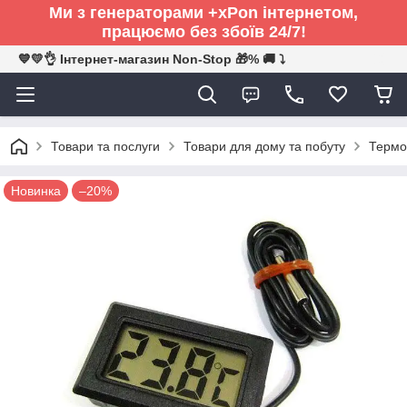
Ми з генераторами +xPon інтернетом,
працюємо без збоїв 24/7!
💙💛👌 Інтернет-магазин Non-Stop 🎁% 🚚 ⤵
Товари та послуги
Товари для дому та побуту
Термо
Новинка
–20%