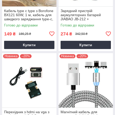
Кабель type c type з Borofone
Зарядний пристрій
BX121 60W, 1 м, кабель для
акумуляторних батарей
швидкого заряджання type-c,
JIABAO JB-212 +
дріт для заряджання
акумулятори 4 шт. AAA
Готово до відправки
Готово до відправки
149
274
₴
₴
186,25 ₴
342,50 ₴
Купити
Купити
Новинка
–20%
Новинка
–20%
Перехідник з hdmi на vga з
Магнітний кабель для