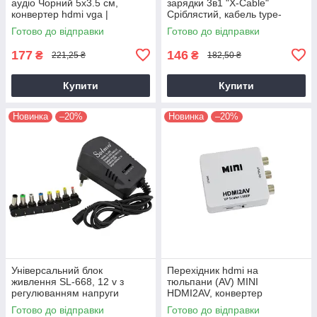
аудіо Чорний 5х3.5 см,
зарядки 3в1 "X-Cable"
конвертер hdmi vga |
Сріблястий, кабель type-
переходник hdmi на vga
c/lightning/micro usb зарядний
Готово до відправки
Готово до відправки
кабель
177
146
₴
₴
221,25 ₴
182,50 ₴
Купити
Купити
Новинка
–20%
Новинка
–20%
Універсальний блок
Перехідник hdmi на
живлення SL-668, 12 v з
тюльпани (AV) MINI
регулюванням напруги
HDMI2AV, конвертер
Solma, адаптер заряджання
відеосигналу hdmi в av |
Готово до відправки
Готово до відправки
(8 насадок)
переходник hdmi RCA