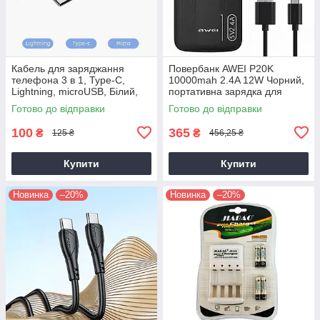
Кабель для заряджання
Повербанк AWEI P20K
телефона 3 в 1, Type-C,
10000mah 2.4A 12W Чорний,
Lightning, microUSB, Білий,
портативна зарядка для
140 см, універсальний
телефона, зовнішній
Готово до відправки
Готово до відправки
кабель для заряджання
акумулятор power bank
100
365
₴
₴
125 ₴
456,25 ₴
Купити
Купити
Новинка
–20%
Новинка
–20%