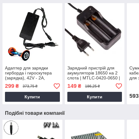
Адаптер для зарядки
Зарядний пристрій для
Сумк
гирборда і гироскутера
акумуляторів 18650 на 2
кабе
(зарядка), 42V - 2A,
слота | MTLC-0420-0650 |
для 
зарядний пристрій на
зарядка, зарядник
заря
299
149
₴
₴
373,75 ₴
186,25 ₴
гироскутер
Укра
593
Купити
Купити
Подібні товари компанії