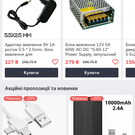
Адаптер живлення 9V 1A
Блок живлення 12V 5A
Блок
роз'єм 5.5 * 2.5mm, блок
60W, AC-DC "S-60-12"
дже
живлення для
Power Supply, імпульсний
5.5х
відеоспостереження на 9
блок живлення для
роут
127
279
155
₴
₴
158,75 ₴
348,75 ₴
вольт | универсальный
світлодіодної стрічки
віде
блок питания
Купити
Купити
Акційні пропозиції та новинки
Новинка
–20%
Новинка
–20%