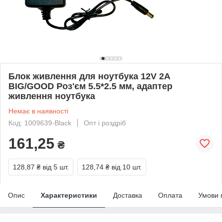
Блок живлення для ноутбука 12V 2A
BIG/GOOD Роз'єм 5.5*2.5 мм, адаптер
живлення ноутбука
Немає в наявності
Код: 1009639-Black
Опт і роздріб
161,25
₴
128,87 ₴
від 5 шт.
128,74 ₴
від 10 шт.
Опис
Характеристики
Доставка
Оплата
Умови 