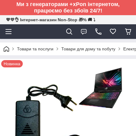
Ми з генераторами +xPon інтернетом,
працюємо без збоїв 24/7!
💙💛👌 Інтернет-магазин Non-Stop 🎁% 🚚 ⤵
Товари та послуги
Товари для дому та побуту
Електр
Новинка