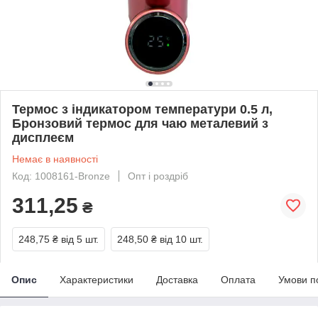
Термос з індикатором температури 0.5 л,
Бронзовий термос для чаю металевий з
дисплеєм
Немає в наявності
Код: 1008161-Bronze
Опт і роздріб
311,25
₴
248,75 ₴
від 5 шт.
248,50 ₴
від 10 шт.
Опис
Характеристики
Доставка
Оплата
Умови п