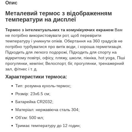
Опис
Металевий термос з відображенням
температури на дисплеї
Термос з інтелектуальних та комунікуючих екраном
Вам
не потрібно використовувати рот, щоб перевірити
температуру і уникнути опіків. Обертання на 360 градусів не
потрібно турбуватися про витік води, і хороша герметизація.
Підходить для легкого подорожі, Підходить для спорту на
відкритому повітрі, офісу, пляжу, школи, пікніка, hot yoga, Піші
прогулянки, кемпінг, Велоспорт, біг, прогулянки, тренажерний
зал, фітнес і т. д.
Характеристики термоса:
Тип: розумна кухоль-термос;
Розмір: 23х6.5 см;
Батарейка CR2032;
Матеріал: нержавіюча сталь 304;
Об'єм: 500 мл;
Тримає температуру до 12 годин;