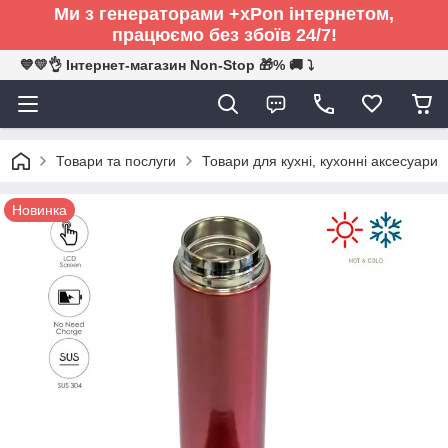
Ми з генераторами +xPon інтернетом,
працюємо без збоїв 24/7!
💙💛👌 Інтернет-магазин Non-Stop 🎁% 🚚 ⤵
Товари та послуги
Товари для кухні, кухонні аксесуари
Новинка