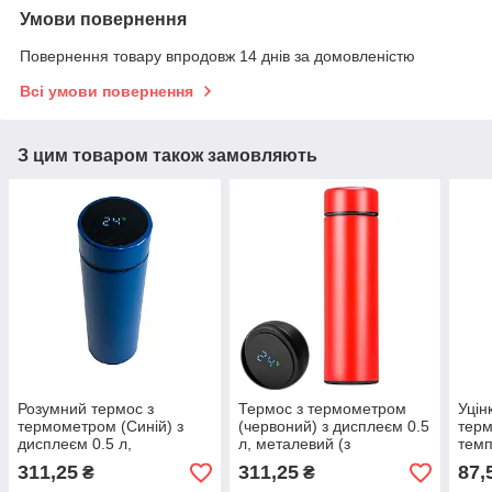
Умови повернення
Повернення товару впродовж 14 днів за домовленістю
Всі умови повернення
З цим товаром також замовляють
Розумний термос з
Термос з термометром
Уцін
термометром (Синій) з
(червоний) з дисплеєм 0.5
терм
дисплеєм 0.5 л,
л, металевий (з
темп
металевий (з нержавіючої
нержавіючої сталі)
терм
311,25
311,25
87,
₴
₴
сталі)
інди