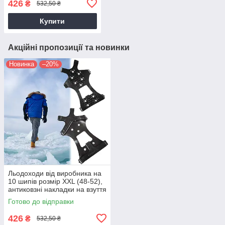
426
₴
532,50 ₴
ледоступы на обувь
Купити
Акційні пропозиції та новинки
Новинка
–20%
Льодоходи від виробника на
10 шипів розмір XXL (48-52),
антиковзні накладки на взуття
| ледоступы на обувь
Готово до відправки
426
₴
532,50 ₴