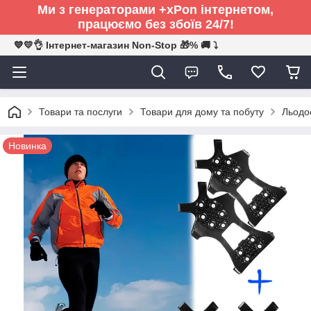
Ми з генераторами +xPon інтернетом,
працюємо без збоїв 24/7!
💙💛👌 Інтернет-магазин Non-Stop 🎁% 🚚 ⤵
Товари та послуги
Товари для дому та побуту
Льодос
Новинка