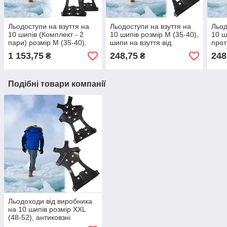
Льодоступи на взуття на
Льодоступи на взуття на
Льод
10 шипів (Комплект - 2
10 шипів розмір M (35-40),
10 ш
пари) розмір M (35-40),
шипи на взуття від
прот
шипи на взуття від
ожеледиці | ледоступы на
льод
1 153,75
248,75
248
₴
₴
ожеледиці
обувь
Подібні товари компанії
Льодоходи від виробника
на 10 шипів розмір XXL
(48-52), антиковзні
накладки на взуття |