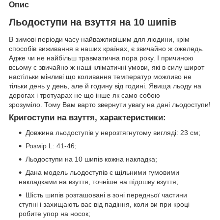
Опис
Льодоступи на взуття на 10 шипів
В зимові періоди часу найважливішим для людини, крім
способів виживання в наших країнах, є звичайно ж ожеледь.
Адже чи не найбільш травматична пора року. І причиною
всьому є звичайно ж наші кліматичні умови, які в силу широт
настільки мінливі що коливання температур можливо не
тільки день у день, але й годину від годині. Явища льоду на
дорогах і тротуарах не що інше як само собою
зрозуміло. Тому Вам варто звернути увагу на дані льодоступи!
Кригоступи на взуття, характеристики:
Довжина льодоступів у нерозтягнутому вигляді: 23 см;
Розмір L: 41-46;
Льодоступи на 10 шипів кожна накладка;
Дана модель льодоступів є щільними гумовими
накладками на взуття, точніше на підошву взуття;
Шість шипів розташовані в зоні передньої частини
ступні і захищають вас від падіння, коли ви при кроці
робите упор на носок;