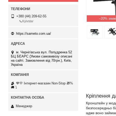
+380 (44) 209-62-55
–20%
📞Kyivstar
https://sameto.com.ua/
м. Чернігівська вул. Попудренка 52
БЦ БЕАРС (Умови самовивозу описані
на сайті. Замовлення від 70грн.), Київ,
Україна
💙💛 Інтернет-магазин Non-Stop 🎁%
🚚 ⤵
Кріплення дл
Кронштейн у моде
Менеджер
безпосередньо бі
адже воно займає