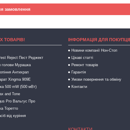
ля замовлення
Х ТОВАРІВ!
ІНФОРМАЦІЯ ДЛЯ ПОКУПЦІ
Новини компанії Нон-Стоп
est Reject Пест Реджект
Цікаві статті
 голови Мурашка
Ремонт товарів
ропіння Антихрап
Гарантія
арат Xingma 909Е
Умови повернення та обміну
зка 500 mW (500 мВт)
Контакти
ax and Tone
gus Pro Вальгус Про
ка Торетто
сіб від куріння