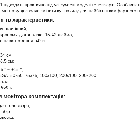
підходить практично під усі сучасні моделі телевізорів. Особливіст
 монтажу дозволяє змінити кут нахилу для найбільш комфортного п
я тв
характеристики:
я: настінний;
екранами діагоналлю: 15-42 дюйма;
 навантаження: 40 кг;
34 см;
8.5 см;
5 ° ~ +15 °;
ESA: 50х50, 75х75, 100х100, 200х100, 200х200;
етал;
 650 г.
я монітора комплектація:
ля телевізора;
абір;
аковка.