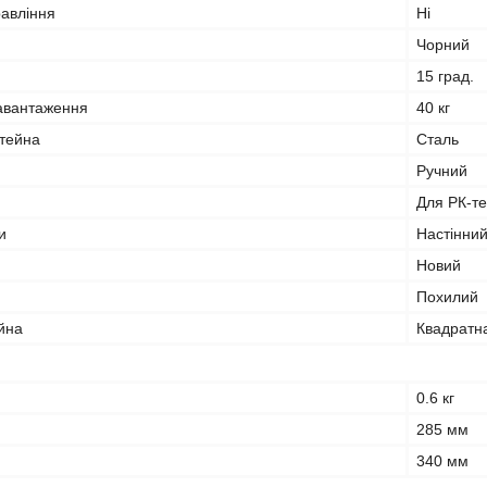
равління
Ні
Чорний
15 град.
авантаження
40 кг
тейна
Сталь
Ручний
Для РК-те
и
Настінни
Новий
Похилий
йна
Квадратн
0.6 кг
285 мм
340 мм