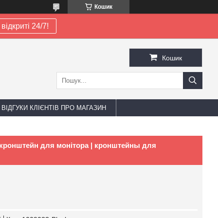
Кошик
відкриті 24/7!
Кошик
ВІДГУКИ КЛІЄНТІВ ПРО МАГАЗИН
", кронштейн для монітора | кронштейны для