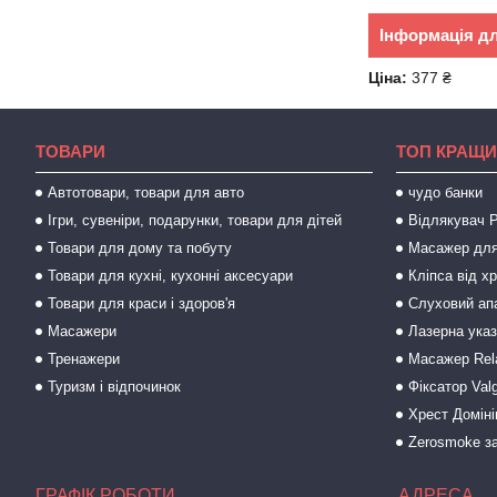
Інформація д
Ціна:
377 ₴
ТОВАРИ
ТОП КРАЩИ
Автотовари, товари для авто
чудо банки
Ігри, сувеніри, подарунки, товари для дітей
Відлякувач P
Товари для дому та побуту
Масажер для
Товари для кухні, кухонні аксесуари
Кліпса від х
Товари для краси і здоров'я
Слуховий ап
Масажери
Лазерна ука
Тренажери
Масажер Rel
Туризм і відпочинок
Фіксатор Val
Хрест Доміні
Zerosmoke за
ГРАФІК РОБОТИ