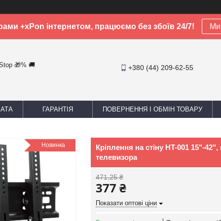
рами +xPon інтернетом, працюємо без збоїв 24/7!
Ми 
-Stop 🎁% 🚚
+380 (44) 209-62-55
ЛАТА
ГАРАНТІЯ
ПОВЕРНЕННЯ І ОБМІН ТОВАРУ
Новинка
Кріплення на стіну HT-001 15"-42
телевизора
471,25 ₴
377 ₴
Показати оптові ціни