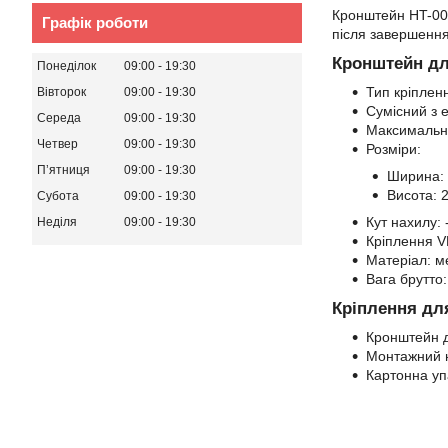
Кронштейн HT-001 
Графік роботи
після завершення
Кронштейн дл
Понеділок
09:00
19:30
Тип кріпленн
Вівторок
09:00
19:30
Сумісний з 
Середа
09:00
19:30
Максимальне
Четвер
09:00
19:30
Розміри:
Пʼятниця
09:00
19:30
Ширина: 
Висота: 2
Субота
09:00
19:30
Кут нахилу: -
Неділя
09:00
19:30
Кріплення V
Матеріал: м
Вага брутто:
Кріплення дл
Кронштейн д
Монтажний н
Картонна уп