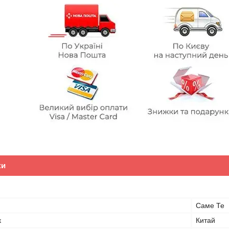
ки
Саме Те
к
Китай