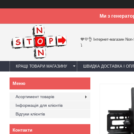
Ми з генерато
💙💛👌 Інтернет-магазин Non
⤵
КРАЩІ ТОВАРИ МАГАЗИНУ
ШВИДКА ДОСТАВКА І ОП
Асортимент товарів
Інформація для клієнтів
Відгуки клієнтів
Контакти