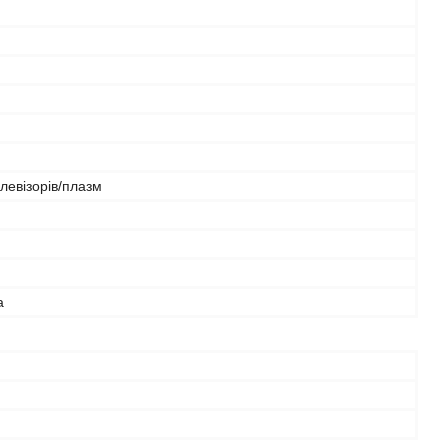
левізорів/плазм
й
а