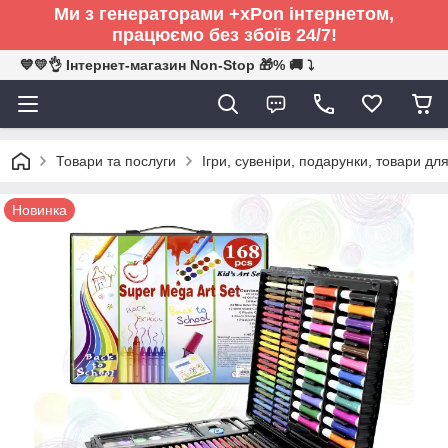
Ми з генераторами +xPon інтернетом,
працюємо без збоїв 24/7!
💙💛👌 Інтернет-магазин Non-Stop 🎁% 🚚 ⤵
Товари та послуги
Ігри, сувеніри, подарунки, товари для
Новинка