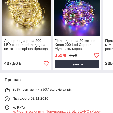
Лед гірлянда роса 200
Гірлянда роса 20 метрів
Гірл
LED copper, світлодіодна
Xmas 200 Led Copper
м Mu
нитка - новорічна гірлянда
Мультикольорова,
режи
на ялинку 20 м Теплий
світлодіодна гірлянда
гірл
352
₴
440 ₴
Білий
нитка | гирлянда нить
437,50
335
₴
Купити
Про нас
98% позитивних з 537 відгуків за рік
Працює з 02.11.2010
м. Київ
м. Чернігівська вул. Попудренка 52 БЦ БЕАРС (Умови