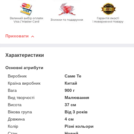
Приховати
Характеристики
Основні атрибути
Виробник
Саме Те
Країна виробник
Китай
Вага
900 г
Вид творчості
Малювання
Висота
37 см
Вікова група
Від 3 років
Довжина
4 см
Колір
Різні кольори
Стан
Новий