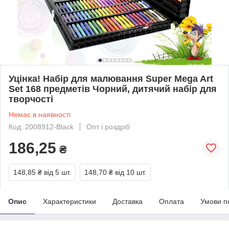
Уцінка! Набір для малювання Super Mega Art
Set 168 предметів Чорний, дитячий набір для
творчості
Немає в наявності
Код: 2008912-Black
Опт і роздріб
186,25
₴
148,85 ₴
від 5 шт.
148,70 ₴
від 10 шт.
Опис
Характеристики
Доставка
Оплата
Умови п