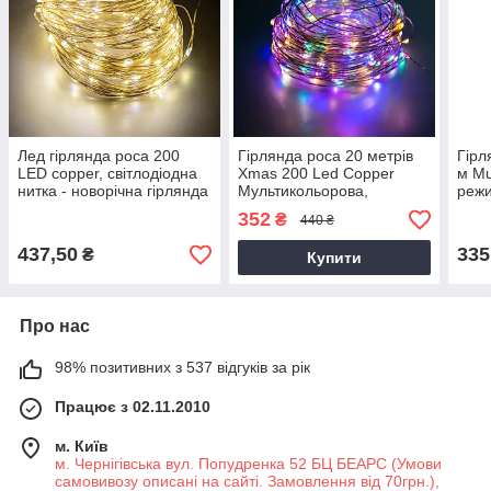
Лед гірлянда роса 200
Гірлянда роса 20 метрів
Гірл
LED copper, світлодіодна
Xmas 200 Led Copper
м Mu
нитка - новорічна гірлянда
Мультикольорова,
режи
на ялинку 20 м Теплий
світлодіодна гірлянда
гірл
352
₴
440 ₴
Білий
нитка | гирлянда нить
437,50
335
₴
Купити
Про нас
98% позитивних з 537 відгуків за рік
Працює з 02.11.2010
м. Київ
м. Чернігівська вул. Попудренка 52 БЦ БЕАРС (Умови
самовивозу описані на сайті. Замовлення від 70грн.),