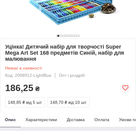
Уцінка! Дитячий набір для творчості Super
Mega Art Set 168 предметів Синій, набір для
малювання
Немає в наявності
Код: 2008912-LightBlue
Опт і роздріб
186,25
₴
148,85 ₴
від 5 шт.
148,70 ₴
від 10 шт.
Опис
Характеристики
Доставка
Оплата
Умови п