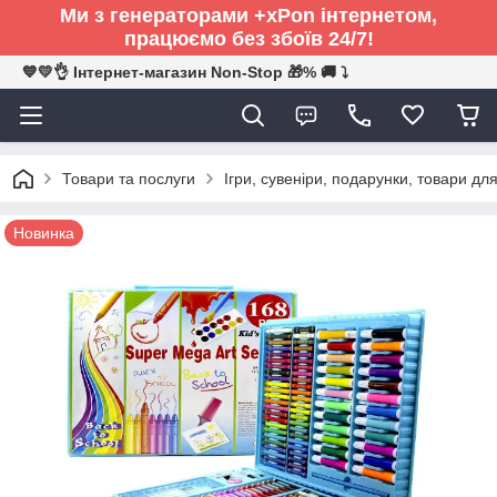
Ми з генераторами +xPon інтернетом,
працюємо без збоїв 24/7!
💙💛👌 Інтернет-магазин Non-Stop 🎁% 🚚 ⤵
Товари та послуги
Ігри, сувеніри, подарунки, товари для
Новинка