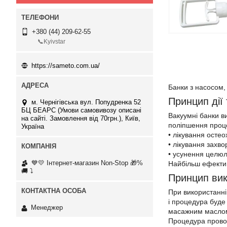
+380 (44) 209-62-55
📞Kyivstar
https://sameto.com.ua/
Банки з насосом, 
Принцип дії
м. Чернігівська вул. Попудренка 52
БЦ БЕАРС (Умови самовивозу описані
Вакуумні банки в
на сайті. Замовлення від 70грн.), Київ,
поліпшення проце
Україна
• лікування остео
• лікування захв
• усунення целюліт
💙💛 Інтернет-магазин Non-Stop 🎁%
Найбільш ефектив
🚚 ⤵
Принцип вик
При використанні
і процедура буде
Менеджер
масажним маслом
Процедура прово