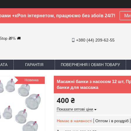
рами +xPon інтернетом, працюємо без збоїв 24/7!
Ми 
-Stop 🎁% 🚚
+380 (44) 209-62-55
ЛАТА
ГАРАНТІЯ
ПОВЕРНЕННЯ І ОБМІН ТОВАРУ
Новинка
Масажні банки з насосом 12 шт, П
банки для массажа
400 ₴
Показати оптові ціни
Немає в наявності
Оптом і в роздріб