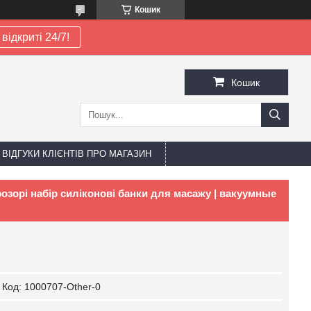
Кошик
відкриті 24/7!
Кошик
ВІДГУКИ КЛІЄНТІВ ПРО МАГАЗИН
розорі набір силіконові банки для масажу | вакуумные
Код:
1000707-Other-0