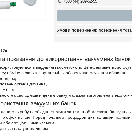
+380 (44) 209-62-55
повернення това
12шт. .
 та показання до використання вакуумних банок
икористовуються в медицині і косметології. Це ефективне пристосува
су обміну речовин в організмі. Їх область застосування обширна:
хондрозу,
орювань органів дихання,
у і т. д.
ною на сьогоднішній день є банку масажна виготовлена з екологічн
ористання вакуумних банок
 даного виробу необхідно стежити за тим, щоб масажна банку щільн
 не ефективною. Перед початком процедури ділянку шкіри, на який 
 або спеціальними кремами.
диться наступним чином: