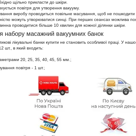
бхідно щільно прикласти до шкіри.
вхується повітря для утворення вакууму.
ування виробу проводиться повільне масування, щоб не пошкодити
ністю можуть утворюватися синці. При перших сеансах можлива появ
инна проводитися більше 10 хвилин для кожної ділянки шкіри.
я набору масажний вакуумних банок
тикові лікувальні банки купити не становить особливої праці. У на
12 шт., в який входить:
іаметрами 20, 25, 35, 40, 45, 55 мм.;
ування повітря - 1 шт.;