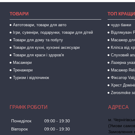
ТОВАРИ
ТОП КРАЩИ
Автотовари, товари для авто
чудо банки
Ігри, сувеніри, подарунки, товари для дітей
Відлякувач P
Товари для дому та побуту
Масажер для
Товари для кухні, кухонні аксесуари
Кліпса від х
Товари для краси і здоров'я
Слуховий ап
Масажери
Лазерна ука
Тренажери
Масажер Rel
Туризм і відпочинок
Фіксатор Val
Хрест Доміні
Zerosmoke за
ГРАФІК РОБОТИ
м. Чернігівс
Понеділок
09:00
19:30
(Умови самов
Вівторок
09:00
19:30
Замовлення ві