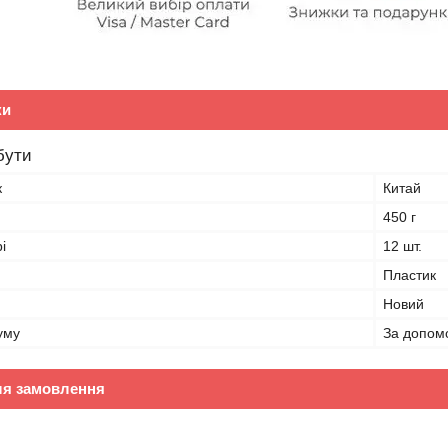
ки
бути
к
Китай
450 г
і
12 шт.
Пластик
Новий
уму
За допом
ля замовлення