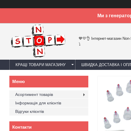
Ми з генерато
💙💛👌 Інтернет-магазин Non
⤵
КРАЩІ ТОВАРИ МАГАЗИНУ
ШВИДКА ДОСТАВКА І ОП
Асортимент товарів
Інформація для клієнтів
Відгуки клієнтів
Контакти