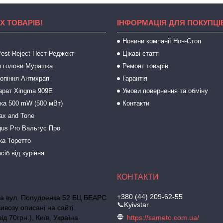
Х ТОВАРІВ!
ІНФОРМАЦІЯ ДЛЯ ПОКУПЦІ
Новини компанії Нон-Стоп
est Reject Пест Реджект
Цікаві статті
 голови Мурашка
Ремонт товарів
ропіння Антихрап
Гарантія
арат Xingma 909Е
Умови повернення та обміну
зка 500 mW (500 мВт)
Контакти
ax and Tone
gus Pro Вальгус Про
ка Торетто
сіб від куріння
+380 (44) 209-62-55
ька вул. Попудренка 52 БЦ БЕАРС
📞Kyivstar
ивозу описані на сайті.
д 70грн.), Київ, Україна
https://sameto.com.ua/