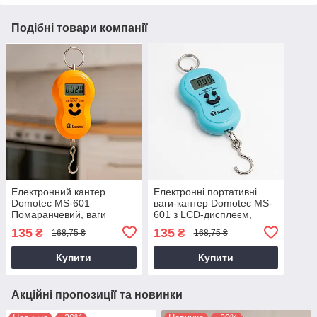
Подібні товари компанії
Електронний кантер
Електронні портативні
Domotec MS-601
ваги-кантер Domotec MS-
Помаранчевий, ваги
601 з LCD-дисплеєм,
портативні з гачком,
Блакитний, ваги з гачком
135
135
₴
₴
168,75 ₴
168,75 ₴
кантерні ваги
Купити
Купити
Акційні пропозиції та новинки