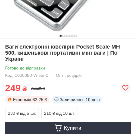
Ваги електронні ювелірні Pocket Scale MH
500, кишенькові портативні міні ваги | По
Україні
Готово до відправки
Код: 1000353-White-0
Опт і роздріб
249
₴
311,25 ₴
Економія
62.25 ₴
Залишилось
10 днів
230 ₴
від 5 шт.
210 ₴
від 10 шт.
Купити