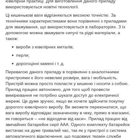
ювелірній практиці. Для виготовлення даного приладу
використовуються новітні технології.
Ці кишенькові ваги відрізняються високою точністю. За
технічними характеристиками вони порівнянні з приладами
для зважування, що використовуються в лабораторіях. З їх
допомогою можна зважувати сипучі та рідкі матеріали, а
також:
вироби з ювелірних металів;
перли;
дорогоцінні камені і т. д.
Перевагою даного приладу в порівнянні з аналогічними
пристроями є його невеликі розміри, вага і мобільність.
Пристрій можна просто покласти у кишеню і носити з собою.
Прилад працює автономно, для того щоб провести
вимірювання не потрібно шукати доступ до електричної
мережі. Це дуже зручно, якщо ви хочете здійснити покупку
дорогого ювелірного виробу. Ви зможете переконатися, що
вага виробу відповідає зазначеному в чеку, прямо в магазині,
як говориться – «не відходячи від каси». Прилад працює від
звичайних батарейок серії AAA. Одного комплекту батарейок
вистачає на дуже тривалий час, так як у пристрої є система
автоматичного відключення, що подовжує термін служби