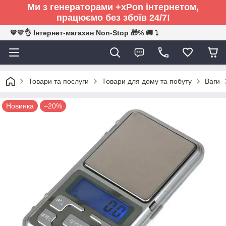
Ми з генераторами +xPon інтернетом,
працюємо без збоїв 24/7!
💙💛👌 Інтернет-магазин Non-Stop 🎁% 🚚 ⤵
Товари та послуги
Товари для дому та побуту
Ваги
Новинка
–20%