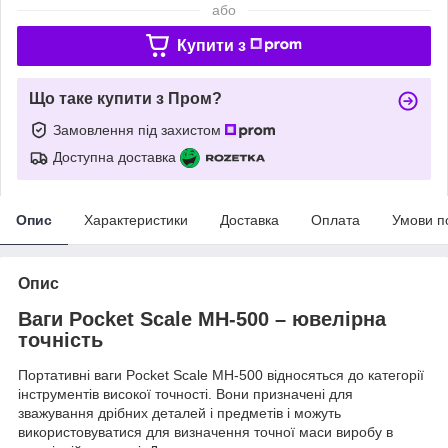
або
Купити з
Що таке купити з Пром?
Замовлення під захистом
Доступна доставка
Опис
Характеристики
Доставка
Оплата
Умови п
Опис
Ваги Pоcket Scаle MH-500 – ювелірна
точність
Портативні ваги Pоcket Scаle MH-500 відносяться до категорії
інструментів високої точності. Вони призначені для
зважування дрібних деталей і предметів і можуть
використовуватися для визначення точної маси виробу в