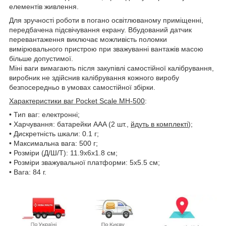
елементів живлення.
Для зручності роботи в погано освітлюваному приміщенні,
передбачена підсвічування екрану. Вбудований датчик
перевантаження виключає можливість поломки
вимірювального пристрою при зважуванні вантажів масою
більше допустимої.
Міні ваги вимагають після закупівлі самостійної калібрування,
виробник не здійснив калібрування кожного виробу
безпосередньо в умовах самостійної збірки.
Характеристики ваг Pocket Scale MH-500
:
• Тип ваг: електронні;
• Харчування: батарейки AAA (2 шт.,
йдуть в комплекті
);
• Дискретність шкали: 0.1 г;
• Максимальна вага: 500 г;
• Розміри (Д/Ш/Т): 11.9x6x1.8 см;
• Розміри зважувальної платформи: 5x5.5 см;
• Вага: 84 г.