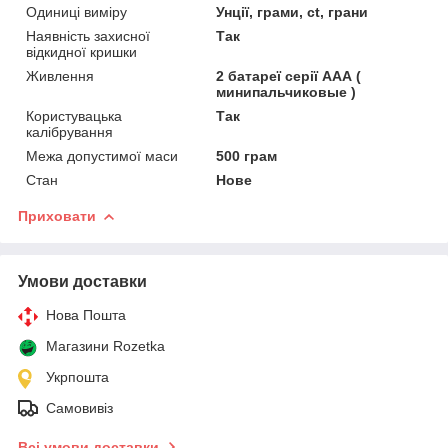
Одиниці виміру
Унції, грами, ct, грани
Наявність захисної
Так
відкидної кришки
Живлення
2 батареї серії ААА (
минипальчиковые )
Користувацька
Так
калібрування
Межа допустимої маси
500 грам
Стан
Нове
Приховати
Умови доставки
Нова Пошта
Магазини Rozetka
Укрпошта
Самовивіз
Всі умови доставки