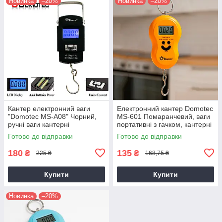
Новинка
–20%
Новинка
–20%
Кантер електронний ваги
Електронний кантер Domotec
"Domotec MS-A08" Чорний,
MS-601 Помаранчевий, ваги
ручні ваги кантерні
портативні з гачком, кантерні
портативні до 50 кг (ручные
ваги
Готово до відправки
Готово до відправки
весы)
180
135
₴
₴
225 ₴
168,75 ₴
Купити
Купити
Новинка
–20%