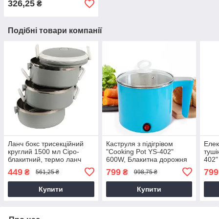
326,25
₴
(420 мл), чашка термос
Подібні товари компанії
Ланч бокс трисекційний
Каструля з підігрівом
Елек
круглий 1500 мл Сіро-
"Cooking Pot YS-402"
туші
блакитний, термо ланч
600W, Блакитна дорожня
402"
бокс для їжі з нержавіючої
електрокаструля на 1.5 л
елек
449
799
799
₴
₴
561,25 ₴
998,75 ₴
сталі
(электрокастрюля)
(эле
Купити
Купити