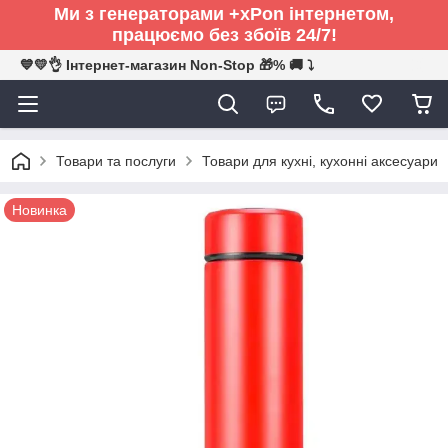
Ми з генераторами +xPon інтернетом,
працюємо без збоїв 24/7!
💙💛👌 Інтернет-магазин Non-Stop 🎁% 🚚 ⤵
Товари та послуги
Товари для кухні, кухонні аксесуари
Новинка