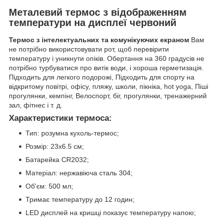
Металевий термос з відображенням
температури на дисплеї червоний
Термос з інтелектуальних та комунікуючих екраном
Вам
не потрібно використовувати рот, щоб перевірити
температуру і уникнути опіків. Обертання на 360 градусів не
потрібно турбуватися про витік води, і хороша герметизація.
Підходить для легкого подорожі, Підходить для спорту на
відкритому повітрі, офісу, пляжу, школи, пікніка, hot yoga, Піші
прогулянки, кемпінг, Велоспорт, біг, прогулянки, тренажерний
зал, фітнес і т. д.
Характеристики термоса:
Тип: розумна кухоль-термос;
Розмір: 23х6.5 см;
Батарейка CR2032;
Матеріал: нержавіюча сталь 304;
Об'єм: 500 мл;
Тримає температуру до 12 годин;
LED дисплей на кришці показує температуру напою;