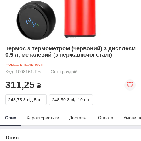
Термос з термометром (червоний) з дисплеєм
0.5 л, металевий (з нержавіючої сталі)
Немає в наявності
Код: 1008161-Red
Опт і роздріб
311,25
₴
248,75 ₴
від 5 шт.
248,50 ₴
від 10 шт.
Опис
Характеристики
Доставка
Оплата
Умови п
Опис