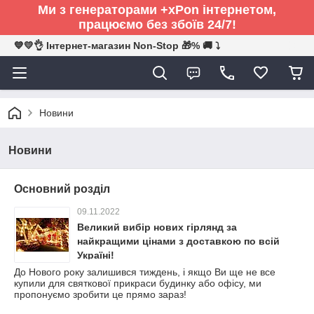
Ми з генераторами +xPon інтернетом,
працюємо без збоїв 24/7!
💙💛👌 Інтернет-магазин Non-Stop 🎁% 🚚 ⤵
Новини
Новини
Основний розділ
09.11.2022
Великий вибір нових гірлянд за
найкращими цінами з доставкою по всій
Україні!
До Нового року залишився тиждень, і якщо Ви ще не все
купили для святкової прикраси будинку або офісу, ми
пропонуємо зробити це прямо зараз!