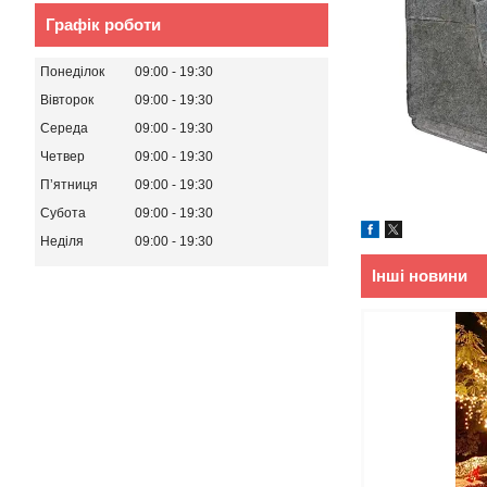
Графік роботи
Понеділок
09:00
19:30
Вівторок
09:00
19:30
Середа
09:00
19:30
Четвер
09:00
19:30
Пʼятниця
09:00
19:30
Субота
09:00
19:30
Неділя
09:00
19:30
Інші новини