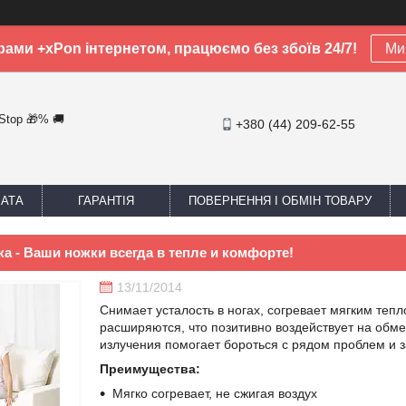
рами +xPon інтернетом, працюємо без збоїв 24/7!
Ми 
-Stop 🎁% 🚚
+380 (44) 209-62-55
ЛАТА
ГАРАНТІЯ
ПОВЕРНЕННЯ І ОБМІН ТОВАРУ
а - Ваши ножки всегда в тепле и комфорте!
13/11/2014
Снимает усталость в ногах, согревает мягким тепл
расширяются, что позитивно воздействует на обм
излучения помогает бороться с рядом проблем и за
Преимущества:
Мягко согревает, не сжигая воздух