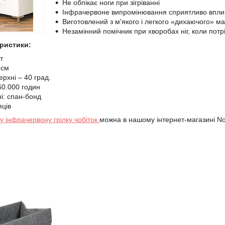
Не обпікає ноги при зігріванні
Інфрачервоне випромінювання сприятливо впли
Виготовлений з м'якого і легкого «дихаючого» ма
Незамінний помічник при хворобах ніг, коли потрі
еристики:
т
 см
рхні – 40 град.
60.000 годин
і: спан-бонд
яців
у інфрачервону грілку чобіток
можна в нашому інтернет-магазині No