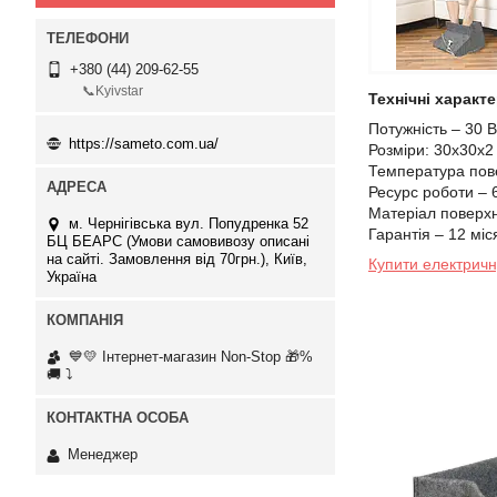
+380 (44) 209-62-55
📞Kyivstar
Технічні характ
Потужність – 30 В
https://sameto.com.ua/
Розміри: 30х30х2
Температура пове
Ресурс роботи – 
Матеріал поверхн
м. Чернігівська вул. Попудренка 52
Гарантія – 12 міс
БЦ БЕАРС (Умови самовивозу описані
на сайті. Замовлення від 70грн.), Київ,
Купити електричн
Україна
💙💛 Інтернет-магазин Non-Stop 🎁%
🚚 ⤵
Менеджер