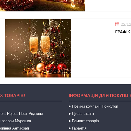
22/1
ГРАФІК
Х ТОВАРІВ!
ІНФОРМАЦІЯ ДЛЯ ПОКУПЦІ
Новини компанії Нон-Стоп
est Reject Пест Реджект
Цікаві статті
 голови Мурашка
Ремонт товарів
ропіння Антихрап
Гарантія