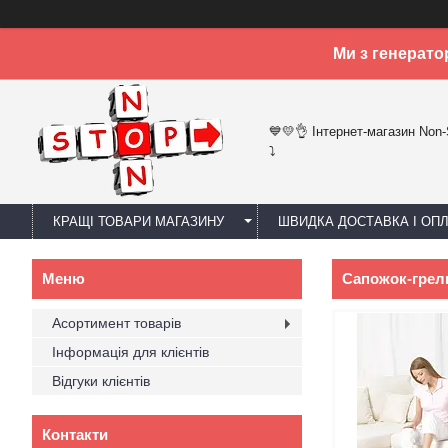
Ми з генерато
💙💛👌 Інтернет-магазин Non
⤵
КРАЩІ ТОВАРИ МАГАЗИНУ
ШВИДКА ДОСТАВКА І ОП
Сапожок-грелк
Асортимент товарів
Інформація для клієнтів
Відгуки клієнтів
Контакти