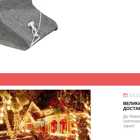
9/11
ВЕЛИКИ
ДОСТАВ
До Новог
святково
зараз!