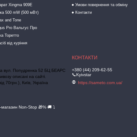
арат Xingma 909Е
Умови повернення та обміну
зка 500 mW (500 мВт)
Контакти
ax and Tone
gus Pro Вальгус Про
ка Торетто
сіб від куріння
+380 (44) 209-62-55
ька вул. Попудренка 52 БЦ БЕАРС
📞Kyivstar
ивозу описані на сайті.
д 70грн.), Київ, Україна
https://sameto.com.ua/
т-магазин Non-Stop 🎁% 🚚 ⤵