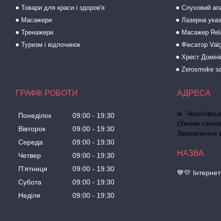
Товари для краси і здоров'я
Слуховий ап
Масажери
Лазерна ука
Тренажери
Масажер Rel
Туризм і відпочинок
Фіксатор Val
Хрест Доміні
Zerosmoke за
ГРАФІК РОБОТИ
м. Чернігівс
Понеділок
09:00
19:30
(Умови самов
Вівторок
09:00
19:30
Замовлення ві
Середа
09:00
19:30
Четвер
09:00
19:30
Пʼятниця
09:00
19:30
💙💛 Інтерне
Субота
09:00
19:30
Неділя
09:00
19:30