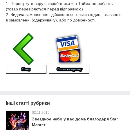
1. Перевірку товару співробітники «Ін-Тайм» не роблять
(товар перевіряється перед відправкою)
2. Видача замовлення здійснюється тільки людині, вказаною
в замовленні (одержувачу), або по довіреності.
Інші статті рубрики
02.11.2015
Звездное небо у вас дома благодаря Star
Master